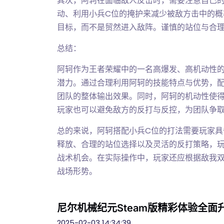
其次，阿轲在面临敌人反击时，需要注意自己
动、利用小兵C位的掩护来减少被敌方击中的
目标，而不是贸然进入敌阵。谨慎的站位与合
总结：
阿轲作为王者荣耀中的一名高爆发、高机动性
潜力。通过合理利用阿轲的技能特点与优势，
团队的整体输出效果。同时，阿轲的机动性使
玩家也可以避免敌方的反打与反控，为团队争
总的来说，阿轲搭配小兵C位的打法需要玩家
释放、合理的站位选择以及灵活的反打策略，
战术机会。在实际操作中，玩家还应根据敌我
战场形势。
尼尔机械纪元Steam版精彩体验全
2025-02-03 14:34:39