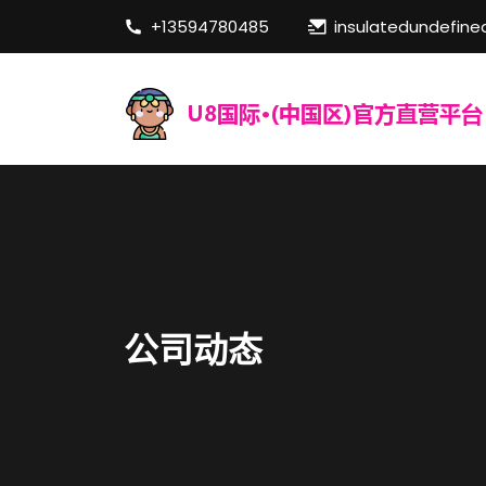
+13594780485
insulatedundefine
公司动态