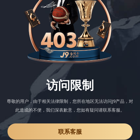
访问限制
尊敬的用户，由于相关法律限制，您所在地区无法访问J9产品，对
此造成的不便，我们深表歉意，您如有疑问请联系客服。
联系客服