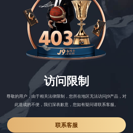
访问限制
尊敬的用户，由于相关法律限制，您所在地区无法访问J9产品，对
此造成的不便，我们深表歉意，您如有疑问请联系客服。
联系客服