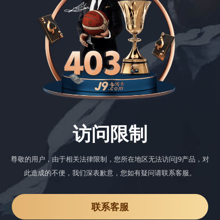
访问限制
尊敬的用户，由于相关法律限制，您所在地区无法访问J9产品，对
此造成的不便，我们深表歉意，您如有疑问请联系客服。
联系客服